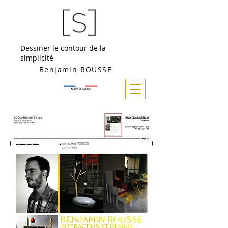
Dessiner le contour de la
simplicité
Benjamin ROUSSE