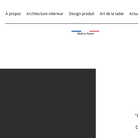
À propos
Architecture intérieur
Design produit
Art de la table
Actua
"
D