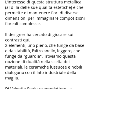
L'interesse di questa struttura metallica
(al di là delle sue qualità estetiche) è che
permette di mantenere fiori di diverse
dimensioni per immaginare composizioni
floreali complesse.
Il designer ha cercato di giocare sui
contrasti qui,
2 elementi, uno pieno, che funge da base
e da stabilità, l'altro snello, leggero, che
funge da "guardia". Troviamo questa
nozione di dualità nella scelta dei
materiali, le ceramiche lussuose e nobili
dialogano con il lato industriale della
maglia.
Di Valentin Pauly, caporedattore
La
revisione del design
.
Dimensioni:
L. 27 x H. 28 x P. 20 cm
Materiali: Ceramica, rete (trattata) o
ottone laccato, rame.